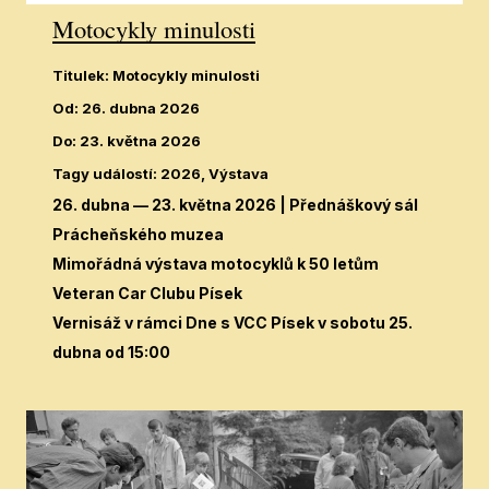
Motocykly minulosti
Titulek
:
Motocykly minulosti
Od
:
26. dubna 2026
Do
:
23. května 2026
Tagy událostí
:
2026, Výstava
26. dubna — 23. května 2026
| Přednáškový sál
Prácheňského muzea
Mimořádná výstava motocyklů k 50 letům
Veteran Car Clubu Písek
Vernisáž v rámci Dne s VCC Písek v sobotu 25.
dubna od 15:00