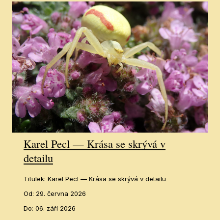
Karel Pecl — Krása se skrývá v
detailu
Titulek
:
Karel Pecl — Krása se skrývá v detailu
Od
:
29. června 2026
Do
:
06. září 2026