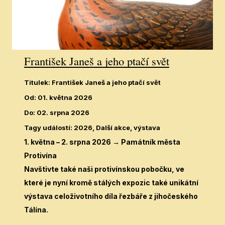
František Janeš a jeho ptačí svět
Titulek
:
František Janeš a jeho ptačí svět
Od
:
01. května 2026
Do
:
02. srpna 2026
Tagy událostí
:
2026, Další akce, výstava
1. května – 2. srpna 2026 → Památník města
Protivína
Navštivte také naši
protivínskou pobočku
, ve
které je nyní kromě stálých expozic také unikátní
výstava celoživotního díla řezbáře z jihočeského
Tálína.