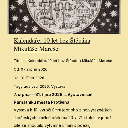
Služ
Pro
Bu
Kalendáře. 10 let bez Štěpána
Kn
Mikuláše Mareše
Mu
Titulek
:
Kalendáře. 10 let bez Štěpána Mikuláše Mareše
Pr
Od
:
07. srpna 2026
Do
:
31. října 2026
Ar
Tagy událostí
:
2026, Výstava
dohl
7. srpna — 31. října 2026 →Výstavní síň
Pobo
Památníku města Protivína
Výstava k 10. výročí úmrtí jednoho z nejvýraznějších
Pa
jihočeských umělců přelomu 20. a 21. století, v jehož
Hey
díle se snoubilo výtvarné umění s poezií,