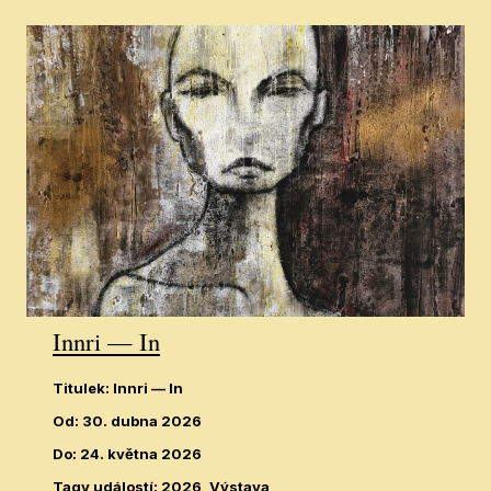
Innri — In
Titulek
:
Innri — In
Od
:
30. dubna 2026
Do
:
24. května 2026
Tagy událostí
:
2026, Výstava