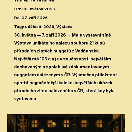
Titulek
:
Terra Aurea
Od
:
30. května 2026
Do
:
07. září 2026
Tagy událostí
:
2026, Výstava
30. května — 7. září 2026 → Malé výstavní síně
Výstava unikátního nálezu souboru 21 kusů
přírodních zlatých nuggetů z Vodňanska.
Největší má 105 g a je v současnosti největším
dochovaným a spolehlivě zdokumentovaným
nuggetem nalezeným v ČR. Výjimečná příležitost
spatřit nejpočetnější kolekci největších ukázek
přírodního zlata nalezeného v ČR, která kdy byla
vystavena.