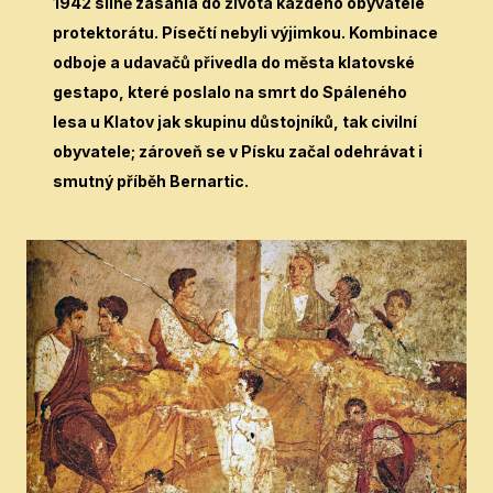
1942 silně zasáhla do života každého obyvatele
protektorátu. Písečtí nebyli výjimkou. Kombinace
odboje a udavačů přivedla do města klatovské
gestapo, které poslalo na smrt do Spáleného
lesa u Klatov jak skupinu důstojníků, tak civilní
obyvatele; zároveň se v Písku začal odehrávat i
smutný příběh Bernartic.