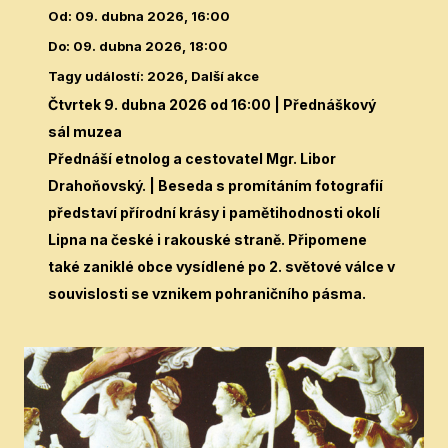
Od
:
09. dubna 2026, 16:00
Do
:
09. dubna 2026, 18:00
Tagy událostí
:
2026, Další akce
Čtvrtek 9. dubna 2026 od 16:00
| Přednáškový
sál muzea
Přednáší etnolog a cestovatel Mgr. Libor
Drahoňovský. | Beseda s promítáním fotografií
představí přírodní krásy i pamětihodnosti okolí
Lipna na české i rakouské straně. Připomene
také zaniklé obce vysídlené po 2. světové válce v
souvislosti se vznikem pohraničního pásma.