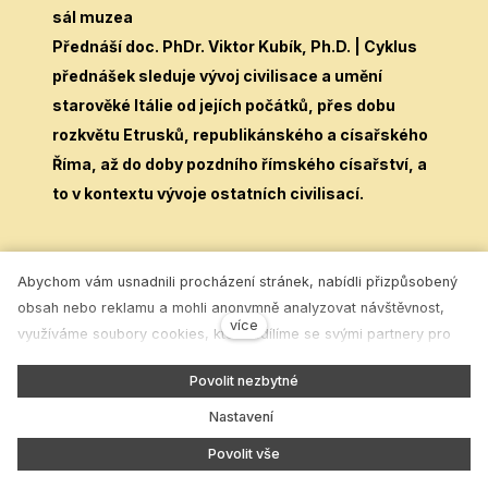
sál muzea
Přednáší doc. PhDr. Viktor Kubík, Ph.D. | Cyklus
přednášek sleduje vývoj civilisace a umění
starověké Itálie od jejích počátků, přes dobu
rozkvětu Etrusků, republikánského a císařského
Říma, až do doby pozdního římského císařství, a
to v kontextu vývoje ostatních civilisací.
Abychom vám usnadnili procházení stránek, nabídli přizpůsobený
obsah nebo reklamu a mohli anonymně analyzovat návštěvnost,
více
využíváme soubory cookies, které sdílíme se svými partnery pro
sociální média, inzerci a analýzu. Jejich nastavení upravíte
Povolit nezbytné
odkazem "Nastavení cookies" a kdykoliv jej můžete změnit v
patičce webu. Podrobnější informace najdete v našich Zásadách
Nastavení
ochrany osobních údajů a používání souborů cookies. Souhlasíte s
Povolit vše
používáním cookies?