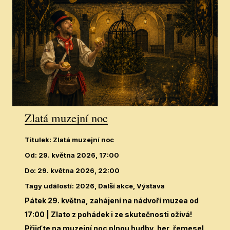
Zlatá muzejní noc
Titulek
:
Zlatá muzejní noc
Od
:
29. května 2026, 17:00
Do
:
29. května 2026, 22:00
Tagy událostí
:
2026, Další akce, Výstava
Pátek 29. května, zahájení na nádvoří muzea od
17:00
| Zlato z pohádek i ze skutečnosti ožívá!
Přijďte na muzejní noc plnou hudby, her, řemesel