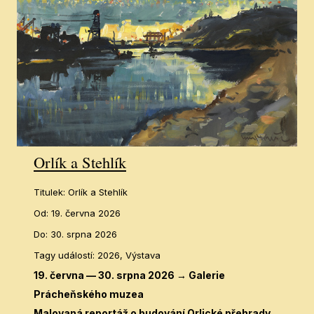
Orlík a Stehlík
Titulek
:
Orlík a Stehlík
Od
:
19. června 2026
Do
:
30. srpna 2026
Tagy událostí
:
2026, Výstava
19. června — 30. srpna 2026 → Galerie
Prácheňského muzea
Malovaná reportáž o budování Orlické přehrady.