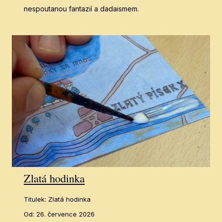
Pa
nespoutanou fantazií a dadaismem.
Prot
El
král
Písk
Po
Řež
Kont
Pr
Vo
Zlatá hodinka
EN
Titulek
:
Zlatá hodinka
DE
Od
:
26. července 2026