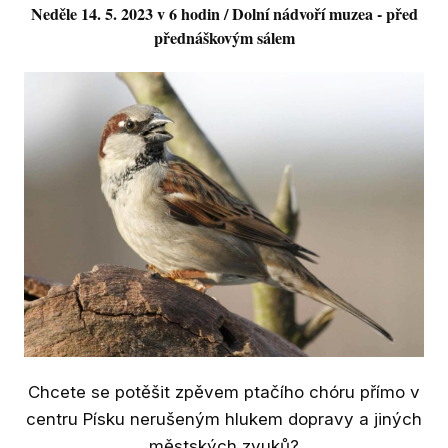
Výst
Neděle 14. 5. 2023 v 6 hodin / Dolní nádvoří muzea - před
přednáškovým sálem
Ak
St
Př
Ar
Výz
Ka
geol
Do
jihu
Dig
Chcete se potěšit zpěvem ptačího chóru přímo v
centru Písku nerušeným hlukem dopravy a jiných
Bl
městských zvuků?