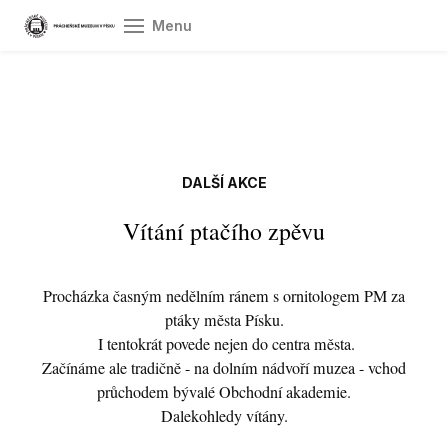
Menu
Úvod
Ot
vst
Pr
DALŠÍ AKCE
O 
Vítání ptačího zpěvu
Sb
Procházka časným nedělním ránem s ornitologem PM za
Vý
ptáky města Písku.
Do
I tentokrát povede nejen do centra města.
Začínáme ale tradičně - na dolním nádvoří muzea - vchod
Gr
průchodem bývalé Obchodní akademie.
spol
Dalekohledy vítány.