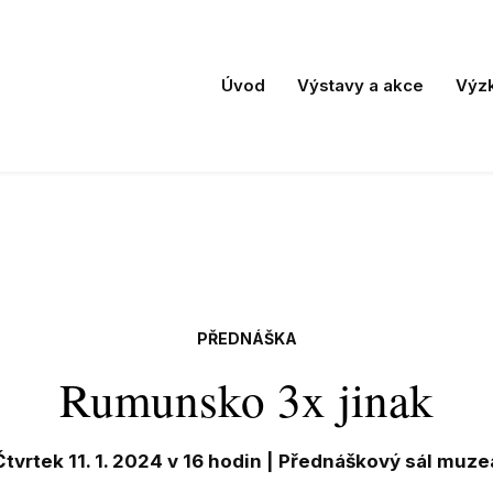
Úvod
Výstavy a akce
Výz
PŘEDNÁŠKA
Rumunsko 3x jinak
Čtvrtek 11. 1. 2024 v 16 hodin | Přednáškový sál muze