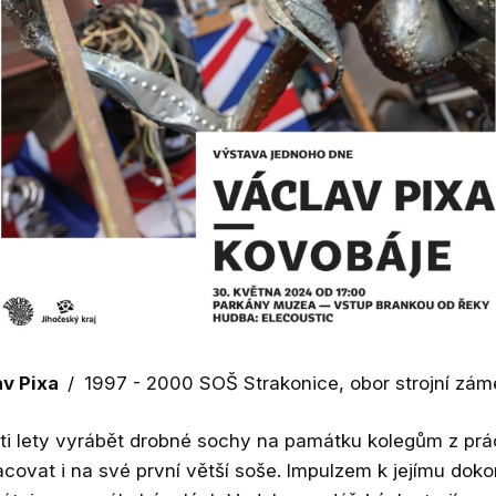
av Pixa
/
1997 - 2000 SOŠ Strakonice, obor strojní zám
ti lety vyrábět drobné sochy na památku kolegům z prác
covat i na své první větší soše. Impulzem k jejímu doko