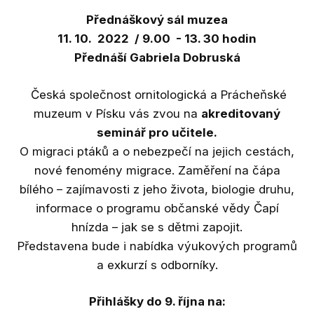
Výst
Přednáškový sál muzea
Ak
11. 10. 2022 / 9.00 - 13. 30 hodin
Přednáší Gabriela Dobruská
St
Př
Česká společnost ornitologická a Prácheňské
muzeum v Písku vás zvou na
akreditovaný
Ar
seminář pro učitele.
O migraci ptáků a o nebezpečí na jejich cestách,
Výz
nové fenomény migrace. Zaměření na čápa
Ka
bílého – zajímavosti z jeho života, biologie druhu,
geol
informace o programu občanské vědy Čapí
hnízda – jak se s dětmi zapojit.
Do
jihu
Představena bude i nabídka výukových programů
a exkurzí s odborníky.
Dig
Přihlášky do 9. října na:
Bl