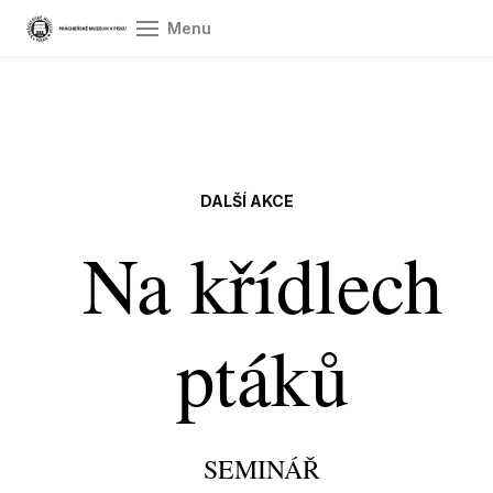
Menu
Úvod
Ot
vst
Pr
DALŠÍ AKCE
O 
Na křídlech
Sb
Vý
ptáků
Do
Gr
spol
SEMINÁŘ