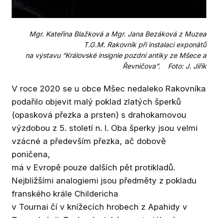
Mgr. Kateřina Blažková a Mgr. Jana Bezáková z Muzea
T.G.M. Rakovník při instalaci exponátů
na výstavu “Královské insignie pozdní antiky ze Mšece a
Řevničova”. Foto: J. Jiřík
V roce 2020 se u obce Mšec nedaleko Rakovníka
podařilo objevit malý poklad zlatých šperků
(opasková přezka a prsten) s drahokamovou
výzdobou z 5. století n. l. Oba šperky jsou velmi
vzácné a především přezka, ač dobově
poničena,
má v Evropě pouze dalších pět protikladů.
Nejbližšími analogiemi jsou předměty z pokladu
franského krále Childericha
v Tournai čí v knížecích hrobech z Apahidy v