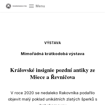
Menu
Úvod
Ot
vst
Pr
VÝSTAVA
O 
Mimořádná
krátkodobá výstava
Sb
Královské insignie pozdní antiky ze
Vý
Mšece a Řevničova
Do
Gr
V roce 2020 se nedaleko Rakovníka podařilo
spol
objevit malý poklad unikátních zlatých šperků s