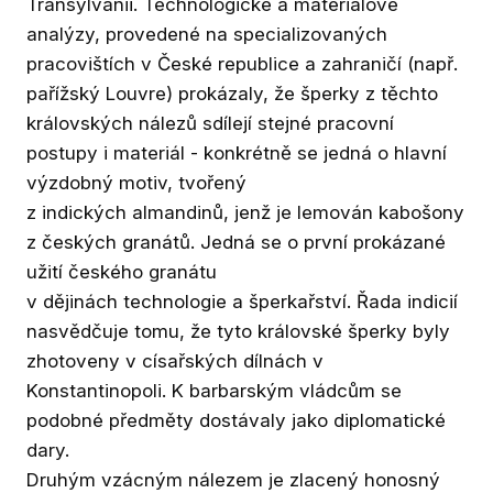
Transylvánii. Technologické a materiálové
analýzy, provedené na specializovaných
pracovištích v České republice a zahraničí (např.
pařížský Louvre) prokázaly, že šperky z těchto
královských nálezů sdílejí stejné pracovní
postupy i materiál - konkrétně se jedná o hlavní
výzdobný motiv, tvořený
z indických almandinů, jenž je lemován kabošony
z českých granátů. Jedná se o první prokázané
užití českého granátu
v dějinách technologie a šperkařství. Řada indicií
nasvědčuje tomu, že tyto královské šperky byly
zhotoveny v císařských dílnách v
Konstantinopoli. K barbarským vládcům se
podobné předměty dostávaly jako diplomatické
dary.
Druhým vzácným nálezem je zlacený honosný