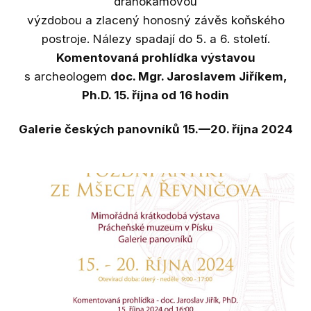
drahokamovou
Výst
výzdobou a zlacený honosný závěs koňského
Ak
postroje. Nálezy spadají do 5. a 6. století.
Komentovaná prohlídka výstavou
St
s archeologem
doc. Mgr. Jaroslavem Jiříkem,
Př
Ph.D. 15. října od 16 hodin
Ar
Galerie českých panovníků 15.—20. října 2024
Výz
Ka
geol
Do
jihu
Dig
Bl