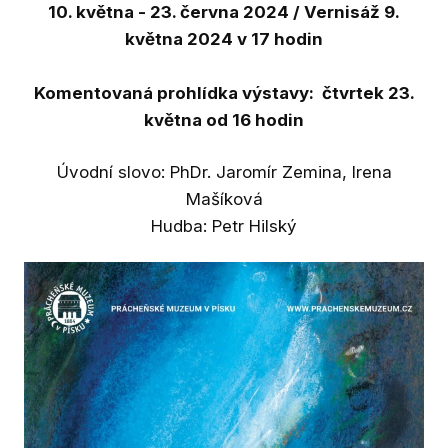
Výst
10. května - 23. června 2024 / Vernisáž 9.
května 2024 v 17 hodin
Ak
St
Komentovaná prohlídka výstavy: čtvrtek 23.
května od 16 hodin
Př
Ar
Úvodní slovo: PhDr. Jaromír Zemina, Irena
Mašíková
Výz
Hudba: Petr Hilský
Ka
geol
Do
jihu
Dig
Bl