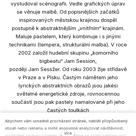
vystudoval scénografii. Vedle grafických úprav
se věnuje malbě. Od popisnějších začátků
inspirovaných městskou krajinou dospěl
postupně k abstraktnějším „vnitřním“ krajinám.
Maluje pastelem, který kombinuje i s jinými
technikami (tempera, strukturální malba). V roce
2002 založil hudební skupinu „komorního
bigbeatu“ Jam Session,
později Jam Sessžer. Od roku 2003 žije střídavě
v Praze a v Písku. Častým námětem jeho
lyrických abstraktních obrazů jsou jakési
světelné energetické zdroje, rovnocennou
součástí jsou pak pastely namalované při jeho
častých toulkách
přírodou i městem okolo řeky Otavy v Písku či v
Abychom vám usnadnili procházení stránek, nabídli přizpůsobený
rodném Břevnově.
obsah nebo reklamu a mohli anonymně analyzovat návštěvnost,
více
využíváme soubory cookies, které sdílíme se svými partnery pro