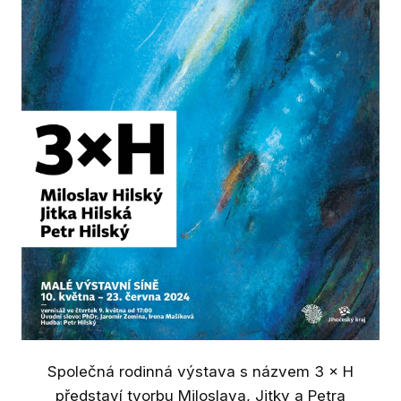
Služ
Pro
Bu
Kn
Mu
Pr
Ar
dohl
Pobo
Pa
Společná rodinná výstava s názvem 3 × H
Hey
představí tvorbu Miloslava, Jitky a Petra