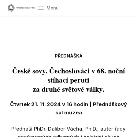
Menu
Úvod
Ot
vst
Pr
PŘEDNÁŠKA
O 
České sovy. Čechoslováci v 68. noční
stíhací peruti
Sb
za druhé světové války.
Vý
Do
Čtvrtek 21. 11. 2024 v 16 hodin | Přednáškový
sál muzea
Gr
spol
Přednáší PhDr. Dalibor Vácha, Ph.D., autor řady
oceňovaných odborných i beletristických