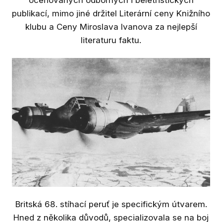
Výst
publikací, mimo jiné držitel Literární ceny Knižního
Ak
klubu a Ceny Miroslava Ivanova za nejlepší
literaturu faktu.
St
Př
Ar
Výz
Ka
geol
Do
jihu
Dig
Britská 68. stíhací peruť je specifickým útvarem.
Bl
Hned z několika důvodů, specializovala se na boj