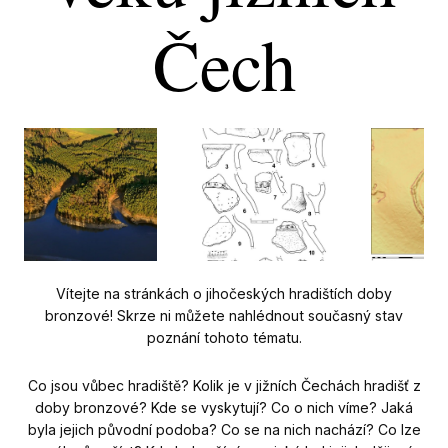
Výst
Čech
Ak
St
Př
Ar
Výz
Ka
geol
Vítejte na stránkách o jihočeských hradištích doby
bronzové! Skrze ni můžete nahlédnout současný stav
Do
poznání tohoto tématu.
jihu
Co jsou vůbec hradiště? Kolik je v jižních Čechách hradišť z
Dig
doby bronzové? Kde se vyskytují? Co o nich víme? Jaká
byla jejich původní podoba? Co se na nich nachází? Co lze
Bl