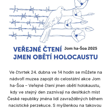
Výst
Ak
St
Př
Ar
Výz
Ka
geol
Ve čtvrtek 24. dubna ve 14 hodin se můžete na
nádvoří muzea zapojit do celostátní akce Jom
Do
ha-Šoa – Veřejné čtení jmen obětí holokaustu,
jihu
kdy ve stejný den zaznívají na desítkách míst
Dig
České republiky jména lidí zavražděných během
nacistické perzekuce. S myšlenkou na takovou
Bl