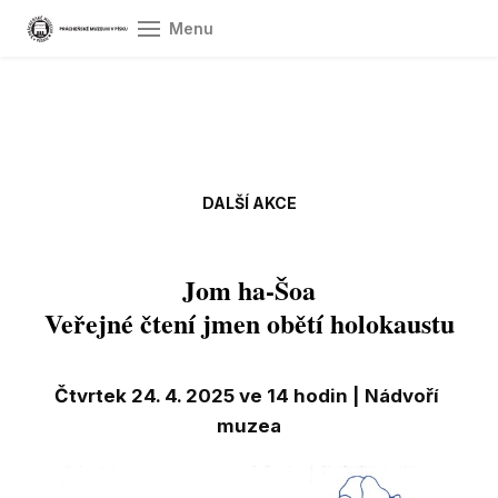
Menu
Úvod
Ot
vst
Pr
DALŠÍ AKCE
O 
Jom ha-Šoa
Sb
Veřejné čtení jmen obětí holokaustu
Vý
Do
Čtvrtek 24. 4. 2025 ve 14 hodin | Nádvoří
Gr
muzea
spol