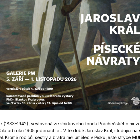
le (1883–1942), sestavená ze sbírkového fondu Prácheňského muze
žila od roku 1905 jedenáct let. V té době Jaroslav Král, studující n
l. Kromě rodičů, sestry a bratra měl umělec v Písku ještě strýce MU