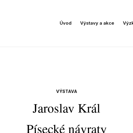
Úvod
Výstavy a akce
Výz
VÝSTAVA
Jaroslav Král
Písecké návraty