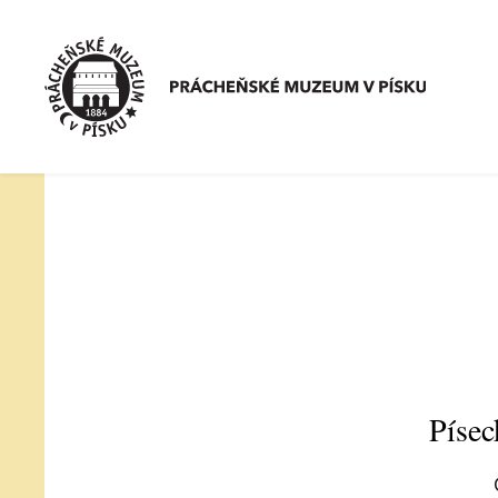
Písec