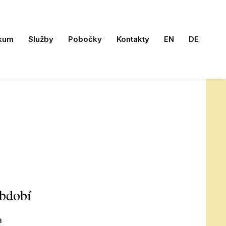
kum
Služby
Pobočky
Kontakty
EN
DE
období
a