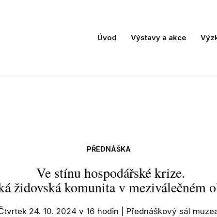
Úvod
Výstavy a akce
Výz
PŘEDNÁŠKA
Ve stínu hospodářské krize.
ká židovská komunita v meziválečném 
Čtvrtek 24. 10. 2024 v 16 hodin | Přednáškový sál muze